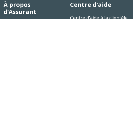
À propos
Centre d'aide
d’Assurant
Centre d’aide à la clientèle
Notre histoire
Actualités
Carrières
Plan du site
Connect
Conditions générales
d’utilisation
Privacy: Politique de
confidentialité
Politique de