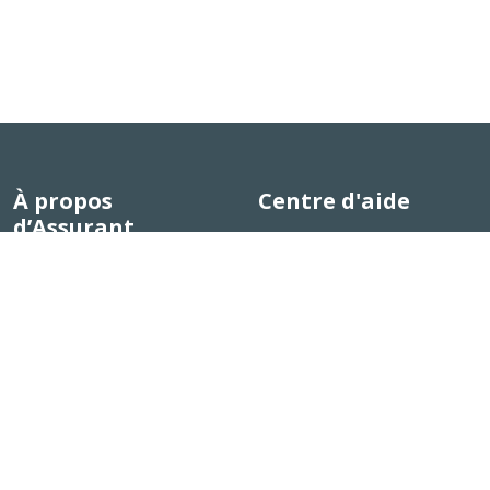
À propos
Centre d'aide
d’Assurant
Centre d’aide à la clientèle
Notre histoire
Actualités
Carrières
Plan du site