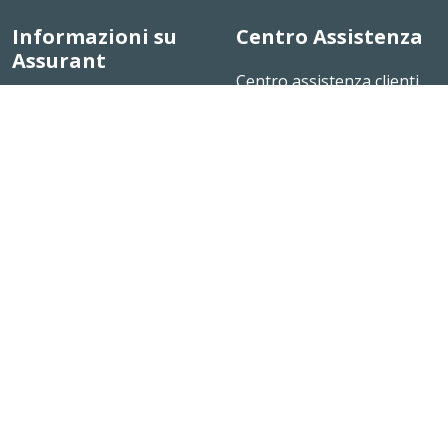
Informazioni su
Centro Assistenza
Assurant
Centro assistenza clienti
La nostra storia
Notizie e informazioni
Opportunità di carriera
Mappa del sito
Connettiti con noi
Condizioni d’uso