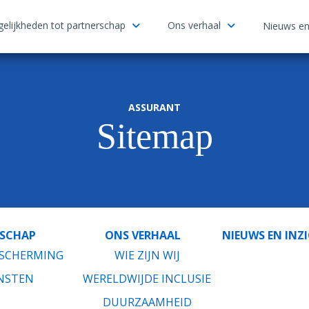
elijkheden tot partnerschap
Ons verhaal
Nieuws en
ASSURANT
Sitemap
RSCHAP
ONS VERHAAL
NIEUWS EN INZ
ESCHERMING
WIE ZIJN WIJ
NSTEN
WERELDWIJDE INCLUSIE
DUURZAAMHEID