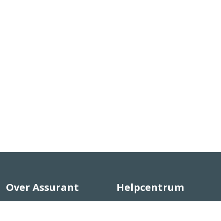
Over Assurant
Helpcentrum
Ons Verhaal
Helpcentrum voor klanten